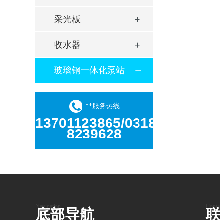
采光板
收水器
玻璃钢一体化泵站
**服务热线
13701123865/0318-
8239628
Navigation
Conta
底部导航