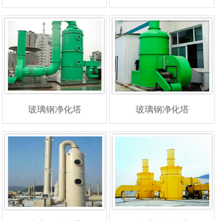
玻璃钢净化塔
玻璃钢净化塔