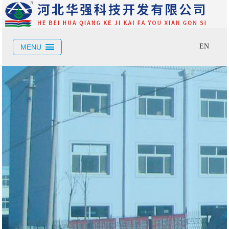
EN
MENU