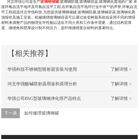
河北华强公司是生产
玻璃钢储罐
,玻璃钢防腐,玻璃钢容器,玻璃钢化粪池的厂家.承
揽环氧自流平地坪及环氧自流平工程,在环氧自流平地坪行业中有**的声誉,环氧自流
平工程就选河北华强科技.为您提供玻璃钢储罐,玻璃钢防腐,玻璃钢容器,玻璃钢化粪
池报价及施工安装。机械缠绕玻璃钢容器可以通过改变树脂系统或采用不同的增强
材料来调整产品的物理化学性能以适应不同介质和工作条件需要，通过结构层厚
度、缠绕角和壁厚设计制不同压力，是纤维缠绕复合材料的显著特点。
【相关推荐】
华强科技不锈钢型喷射器安装与使用
了解详情 >
河北华强酸碱喷射器用途和原理分析
了解详情 >
华强公司BSG型玻璃钢净化塔产品特点
了解详情 >
下一条
如何修理玻璃钢罐