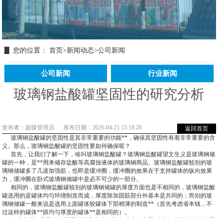
您的位置：
首页
>
新闻动态
>
公司新闻
公司新闻
行业新闻
玻璃钢盐酸罐坚固性的研究分析
发布者：超级管理员
发布日期：2026-04-21 15:18:28
返回首页
玻璃钢盐酸罐的坚固性是其非常重要的功能**，确保其坚固性有着非常重要的含
义。那么，玻璃钢盐酸罐的坚固性要如何确保呢？
首先，让我们了解一下，啥叫玻璃钢盐酸罐？玻璃钢盐酸罐望文生义是玻璃钢储
罐的一种，是**用来储存盐酸等高腐蚀液体的玻璃钢商品。玻璃钢盐酸罐较别的玻
璃钢储罐多了几道加强筋，也即是缓冲圈，缓冲圈的效果在于支持罐体的纵向效果
力，缓冲圈在卧式玻璃钢储罐中是必不可少的一部分。
相同的，玻璃钢盐酸罐较别的玻璃钢储罐的厚度方面也是不相同的，玻璃钢盐酸
罐选用的是罐体均匀环绕制造而成，厚度除加固筋部分外基本是共同的；而别的玻
璃钢储罐一般来说是选用上面罐体较罐体下部稍薄的制造**（首先考虑省本钱，不
过这样的罐体**跟均匀厚度的罐体**是相同的）。